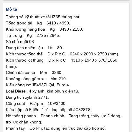
Mô tả
Thông số kỹ thuật xe tải IZ65 thùng bạt:
Tổng trọng tải Kg 6410 / 4990.
Khối lượng hàng hóa Kg 3490 / 2150.
Tự trọng Kg 2725 / 2645.
Số chỗ ngồi 03.
Dung tích nhiên liệu Lít 80.
Kích thước tổng thể D x R x C 6240 x 2090 x 2750 (mm).
Kích thước lọt thùng D x R x C 4310 x 1940 x 670/ 1850
(mm).
Chiều dài cơ sở Mm 3360.
Khoảng sáng gầm xe Mm 210.
Kiểu động cơ JE493ZLQ4, Euro 4.
Loại Diesel, 4 xylanh, kim phun điện tử.
Dung tích xylanh 2771.
Công suất Ps/rpm 109/3400.
Kiểu hộp số 5 tiến, 1 lùi, loại hộp số JC528T8.
Hệ thống phanh Phanh chính Tang trống, thủy lực 2 dòng,
trợ lực chân không.
Phanh tay Cơ khí, tác dụng lên trục thứ cấp hộp số.