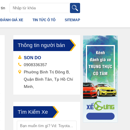
tin
ĐÁNH GIÁ XE
TIN TỨC Ô TÔ
SITEMAP
Thông tin người bán
SON DO
0908336357
Phường Bình Trị Đông B,
Quận Bình Tân, Tp Hồ Chí
Minh,
Tìm Kiếm Xe