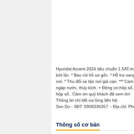
Hyundai Accent 2024 tiêu chuẩn 1.5AT,mà
bớt lộc. * Bao rút hồ sơ gốc. * Hỗ trợ san
nơi. * Thu đổi xe tận nơi giá cao. *** C
ngập nước, thủy kích. + Động cơ,hộp s
hộp số.. Cảm ơn quý khách đã xem tin!
Thông tin chi tiết vui lòng liên hệ:
Son Do - SĐT: 0908336357: - Địa chỉ: P
Thông số cơ bản