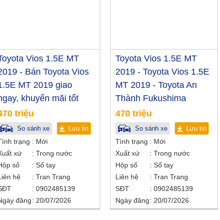
Toyota Vios 1.5E MT
Toyota Vios 1.5E MT
2019 - Bán Toyota Vios
2019 - Toyota Vios 1.5E
1.5E MT 2019 giao
MT 2019 - Toyota An
ngay, khuyến mãi tốt
Thành Fukushima
470 triệu
470 triệu
So sánh xe
Lưu tin
So sánh xe
Lưu tin
Tình trạng
Mới
Tình trạng
Mới
Xuất xứ
Trong nước
Xuất xứ
Trong nước
Hộp số
Số tay
Hộp số
Số tay
Liên hệ
Tran Trang
Liên hệ
Tran Trang
SĐT
0902485139
SĐT
0902485139
Ngày đăng
20/07/2026
Ngày đăng
20/07/2026