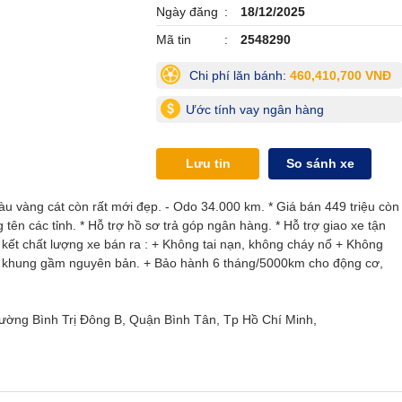
Ngày đăng
18/12/2025
Mã tin
2548290
Chi phí lăn bánh:
460,410,700 VNĐ
Ước tính vay ngân hàng
Lưu tin
So sánh xe
u vàng cát còn rất mới đẹp. - Odo 34.000 km. * Giá bán 449 triệu còn
g tên các tỉnh. * Hỗ trợ hồ sơ trả góp ngân hàng. * Hỗ trợ giao xe tận
am kết chất lượng xe bán ra : + Không tai nạn, không cháy nổ + Không
ố, khung gầm nguyên bản. + Bảo hành 6 tháng/5000km cho động cơ,
hường Bình Trị Đông B, Quận Bình Tân, Tp Hồ Chí Minh,