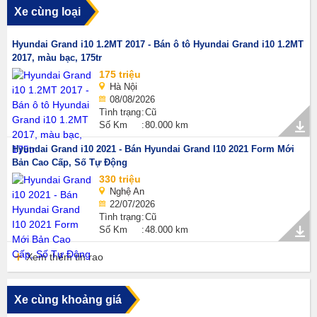
Xe cùng loại
Hyundai Grand i10 1.2MT 2017 - Bán ô tô Hyundai Grand i10 1.2MT
2017, màu bạc, 175tr
175 triệu
Hà Nội
08/08/2026
Tình trạng
Cũ
Số Km
80.000 km
Hyundai Grand i10 2021 - Bán Hyundai Grand I10 2021 Form Mới
Bản Cao Cấp, Số Tự Động
330 triệu
Nghệ An
22/07/2026
Tình trạng
Cũ
Số Km
48.000 km
Xem thêm tin rao
Xe cùng khoảng giá