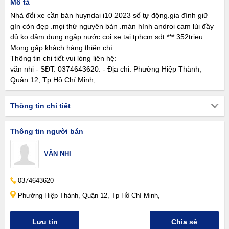
Mô tả
Nhà đổi xe cần bán huyndai i10 2023 số tự động.gia đình giữ
gìn còn đẹp .mọi thứ nguyên bản .màn hình androi cam lùi đầy
đủ.ko đâm đụng ngập nước coi xe tại tphcm sdt:*** 352trieu.
Mong gặp khách hàng thiện chí.
Thông tin chi tiết vui lòng liên hệ:
văn nhi - SĐT: 0374643620: - Địa chỉ: Phường Hiệp Thành,
Quận 12, Tp Hồ Chí Minh,
Thông tin chi tiết
Thông tin người bán
VĂN NHI
0374643620
Phường Hiệp Thành, Quận 12, Tp Hồ Chí Minh,
Lưu tin
Chia sẻ