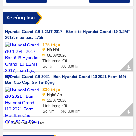
Xe cùng loại
Hyundai Grand i10 1.2MT 2017 - Bán ô tô Hyundai Grand i10 1.2MT
2017, màu bạc, 175tr
175 triệu
Hà Nội
06/08/2026
Tình trạng
Cũ
Số Km
80.000 km
Hyundai Grand i10 2021 - Bán Hyundai Grand I10 2021 Form Mới
Bản Cao Cấp, Số Tự Động
330 triệu
Nghệ An
22/07/2026
Tình trạng
Cũ
Số Km
48.000 km
Xem thêm tin rao