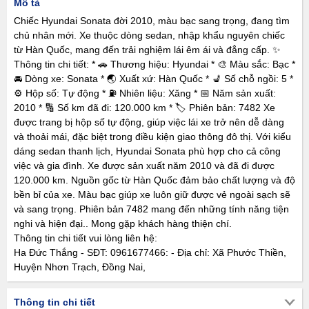
Mô tả
Chiếc Hyundai Sonata đời 2010, màu bạc sang trọng, đang tìm
chủ nhân mới. Xe thuộc dòng sedan, nhập khẩu nguyên chiếc
từ Hàn Quốc, mang đến trải nghiệm lái êm ái và đẳng cấp. ✨
Thông tin chi tiết: * 🚗 Thương hiệu: Hyundai * 🎨 Màu sắc: Bạc *
🚘 Dòng xe: Sonata * 🌏 Xuất xứ: Hàn Quốc * 💺 Số chỗ ngồi: 5 *
⚙️ Hộp số: Tự động * ⛽ Nhiên liệu: Xăng * 📅 Năm sản xuất:
2010 * 🔢 Số km đã đi: 120.000 km * 🏷️ Phiên bản: 7482 Xe
được trang bị hộp số tự động, giúp việc lái xe trở nên dễ dàng
và thoải mái, đặc biệt trong điều kiện giao thông đô thị. Với kiểu
dáng sedan thanh lịch, Hyundai Sonata phù hợp cho cả công
việc và gia đình. Xe được sản xuất năm 2010 và đã đi được
120.000 km. Nguồn gốc từ Hàn Quốc đảm bảo chất lượng và độ
bền bỉ của xe. Màu bạc giúp xe luôn giữ được vẻ ngoài sạch sẽ
và sang trọng. Phiên bản 7482 mang đến những tính năng tiện
nghi và hiện đại.. Mong gặp khách hàng thiện chí.
Thông tin chi tiết vui lòng liên hệ:
Ha Đức Thắng - SĐT: 0961677466: - Địa chỉ: Xã Phước Thiền,
Huyện Nhơn Trạch, Đồng Nai,
Thông tin chi tiết