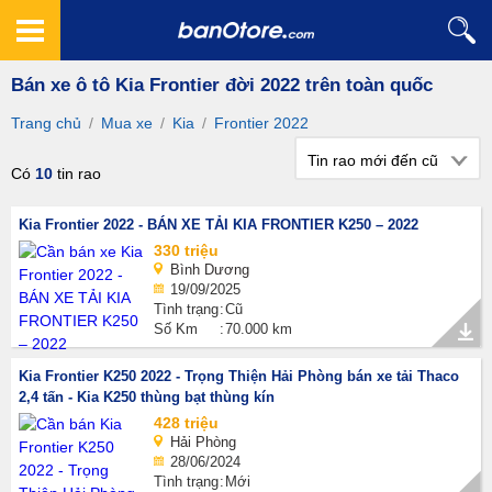
Bán xe ô tô Kia Frontier đời 2022 trên toàn quốc
Trang chủ
/
Mua xe
/
Kia
/
Frontier 2022
Tin rao mới đến cũ
Có
10
tin rao
Kia Frontier 2022 - BÁN XE TẢI KIA FRONTIER K250 – 2022
330 triệu
Bình Dương
19/09/2025
Tình trạng
Cũ
Số Km
70.000 km
Kia Frontier K250 2022 - Trọng Thiện Hải Phòng bán xe tải Thaco
2,4 tấn - Kia K250 thùng bạt thùng kín
428 triệu
Hải Phòng
28/06/2024
Tình trạng
Mới