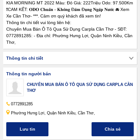
KIA MORNING MT 2022 Màu: Đỏ Giá: 222Triệu Odo: 97.500Km
❗️CAM KẾT: 𝐎𝐃𝐎 𝐂𝐡𝐮𝐚̂̉𝐧 - 𝐊𝐡𝐨̂𝐧𝐠 Đ𝐚̂𝐦 Đ𝐮̣𝐧𝐠 𝐍𝐠𝐚̣̂𝐩 𝐍𝐮̛𝐨̛́𝐜 🚘 Xem
Xe Cần Thơ- ***. Cảm ơn quý khách đã xem tin!
Thông tin chi tiết vui lòng liên hệ:
Chuyên Mua Bán Ô Tô Qua Sử Dụng Carpla Cần Thơ - SĐT:
0772891285: - Địa chỉ: Phường Hưng Lợi, Quận Ninh Kiều, Cần
Thơ,
Thông tin chi tiết
Thông tin người bán
CHUYÊN MUA BÁN Ô TÔ QUA SỬ DỤNG CARPLA CẦN
THƠ
0772891285
Phường Hưng Lợi, Quận Ninh Kiều, Cần Thơ,
Lưu tin
Chia sẻ