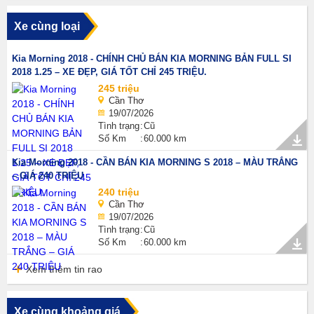
Xe cùng loại
Kia Morning 2018 - CHÍNH CHỦ BÁN KIA MORNING BẢN FULL SI
2018 1.25 – XE ĐẸP, GIÁ TỐT CHỈ 245 TRIỆU.
245 triệu
Cần Thơ
19/07/2026
Tình trạng
Cũ
Số Km
60.000 km
Kia Morning 2018 - CẦN BÁN KIA MORNING S 2018 – MÀU TRẮNG
– GIÁ 240 TRIỆU
240 triệu
Cần Thơ
19/07/2026
Tình trạng
Cũ
Số Km
60.000 km
Xem thêm tin rao
Xe cùng khoảng giá