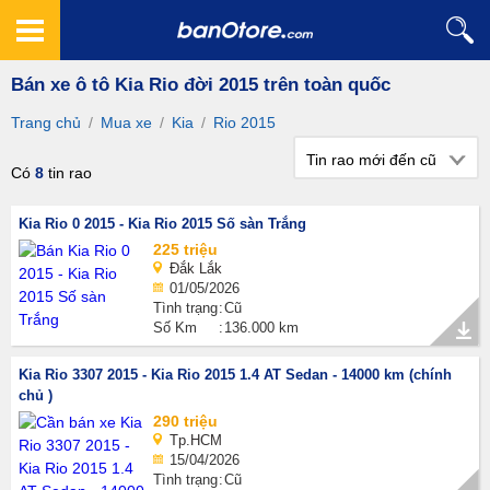
Bán xe ô tô Kia Rio đời 2015 trên toàn quốc
Trang chủ
/
Mua xe
/
Kia
/
Rio 2015
Tin rao mới đến cũ
Có
8
tin rao
Kia Rio 0 2015 - Kia Rio 2015 Số sàn Trắng
225 triệu
Đắk Lắk
01/05/2026
Tình trạng
Cũ
Số Km
136.000 km
Kia Rio 3307 2015 - Kia Rio 2015 1.4 AT Sedan - 14000 km (chính
chủ )
290 triệu
Tp.HCM
15/04/2026
Tình trạng
Cũ