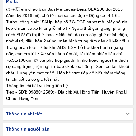
Mô tả
👉📣💥 em chào bán Bán Mercedes-Benz GLA 200 đời 2015
đăng ký 2016 một chủ từ mới xe cực đẹp • Động cơ I4 1.6L
Turbo, công suất 156Hp, hộp số 7G-DCT mượt mà. Máy số zin
keo chỉ zin cả xe không lỗi nhỏ ! • Ngoại thất gọn gàng, phong
cách SUV đô thị thể thao. • Nội thất da cao cấp, ghế chỉnh điện,
nhớ vị trí, điều hòa 2 vùng, màn hình trung tâm đầy đủ kết nối. •
Trang bị an toàn: 7 túi khí, ABS, ESP, hỗ trợ khởi hành ngang
dốc, camera lùi. • Xe vận hành êm ái, tiết kiệm nhiên liệu chỉ
~6.5L/100km. 👉 Xe phù hợp gia đình nhỏ hoặc người trẻ thích
sự sang trọng, tiện nghi. ( bao ckek tex hãng ) Xem xe tại: khoái
châu Hưng yên :sdt ☎️ ***. Liên hệ trực tiếp để biết thêm thông
tin chi tiết và có giá tốt nhất.
Thông tin chi tiết vui lòng liên hệ:
Tiep - SĐT: 0988042589: - Địa chỉ: Xã Hồng Tiến, Huyện Khoái
Châu, Hưng Yên,
Thông tin chi tiết
Thông tin người bán