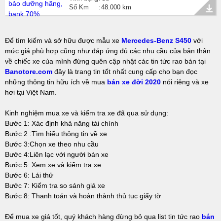
Số Km
48.000 km
Để tìm kiếm và sở hữu được mẫu xe
Mercedes-Benz S450
với
mức giá phù hợp cũng như đáp ứng đủ các nhu cầu của bản thân
về chiếc xe của mình đừng quên cập nhật các tin tức rao bán tại
Banotore.com
đây là trang tin tốt nhất cung cấp cho bạn đọc
những thông tin hữu ích về mua
bán xe đời 2020
nói riêng và xe
hơi tại Việt Nam.
Kinh nghiệm mua xe và kiểm tra xe đã qua sử dụng:
Bước 1: Xác định khả năng tài chính
Bước 2 :Tìm hiểu thông tin về xe
Bước 3:Chọn xe theo nhu cầu
Bước 4:Liên lạc với người bán xe
Bước 5: Xem xe và kiểm tra xe
Bước 6: Lái thử
Bước 7: Kiểm tra so sánh giá xe
Bước 8: Thanh toán và hoàn thành thủ tục giấy tờ
Để mua xe giá tốt, quý khách hàng đừng bỏ qua list tin tức rao
bán