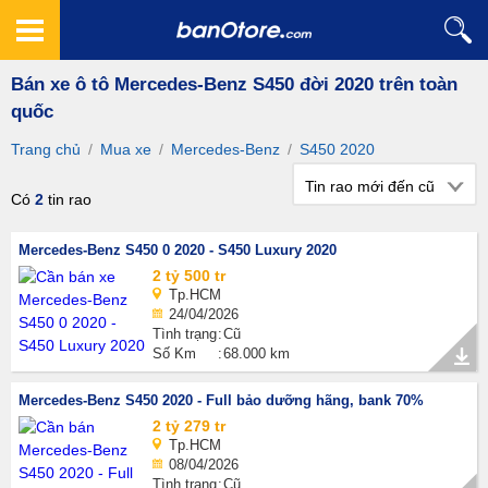
Bán xe ô tô Mercedes-Benz S450 đời 2020 trên toàn
quốc
Trang chủ
/
Mua xe
/
Mercedes-Benz
/
S450 2020
Tin rao mới đến cũ
Có
2
tin rao
Mercedes-Benz S450 0 2020 - S450 Luxury 2020
2 tỷ 500 tr
Tp.HCM
24/04/2026
Tình trạng
Cũ
Số Km
68.000 km
Mercedes-Benz S450 2020 - Full bảo dưỡng hãng, bank 70%
2 tỷ 279 tr
Tp.HCM
08/04/2026
Tình trạng
Cũ