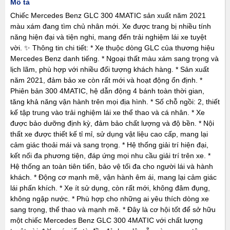
Mô tả
Chiếc Mercedes Benz GLC 300 4MATIC sản xuất năm 2021
màu xám đang tìm chủ nhân mới. Xe được trang bị nhiều tính
năng hiện đại và tiện nghi, mang đến trải nghiệm lái xe tuyệt
vời. ✨ Thông tin chi tiết: * Xe thuộc dòng GLC của thương hiệu
Mercedes Benz danh tiếng. * Ngoại thất màu xám sang trọng và
lịch lãm, phù hợp với nhiều đối tượng khách hàng. * Sản xuất
năm 2021, đảm bảo xe còn rất mới và hoạt động ổn định. *
Phiên bản 300 4MATIC, hệ dẫn động 4 bánh toàn thời gian,
tăng khả năng vận hành trên mọi địa hình. * Số chỗ ngồi: 2, thiết
kế tập trung vào trải nghiệm lái xe thể thao và cá nhân. * Xe
được bảo dưỡng định kỳ, đảm bảo chất lượng và độ bền. * Nội
thất xe được thiết kế tỉ mỉ, sử dụng vật liệu cao cấp, mang lại
cảm giác thoải mái và sang trọng. * Hệ thống giải trí hiện đại,
kết nối đa phương tiện, đáp ứng mọi nhu cầu giải trí trên xe. *
Hệ thống an toàn tiên tiến, bảo vệ tối đa cho người lái và hành
khách. * Động cơ mạnh mẽ, vận hành êm ái, mang lại cảm giác
lái phấn khích. * Xe ít sử dụng, còn rất mới, không đâm đụng,
không ngập nước. * Phù hợp cho những ai yêu thích dòng xe
sang trọng, thể thao và mạnh mẽ. * Đây là cơ hội tốt để sở hữu
một chiếc Mercedes Benz GLC 300 4MATIC với chất lượng