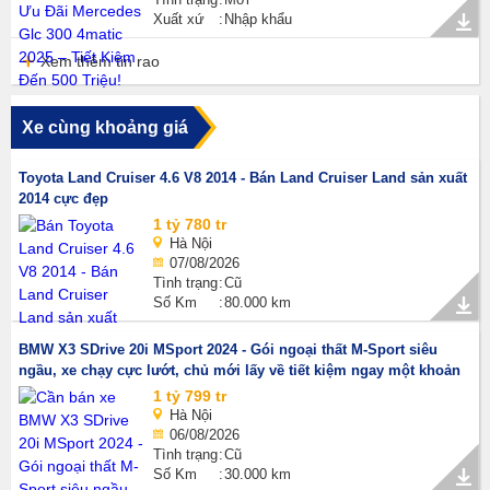
Xuất xứ
Nhập khẩu
Xem thêm tin rao
Xe cùng khoảng giá
Toyota Land Cruiser 4.6 V8 2014 - Bán Land Cruiser Land sản xuất
2014 cực đẹp
1 tỷ 780 tr
Hà Nội
07/08/2026
Tình trạng
Cũ
Số Km
80.000 km
BMW X3 SDrive 20i MSport 2024 - Gói ngoại thất M-Sport siêu
ngầu, xe chạy cực lướt, chủ mới lấy về tiết kiệm ngay một khoản
1 tỷ 799 tr
Hà Nội
06/08/2026
Tình trạng
Cũ
Số Km
30.000 km