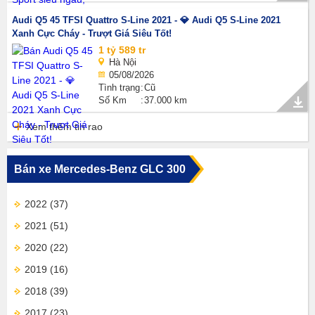
Audi Q5 45 TFSI Quattro S-Line 2021 - 💎 Audi Q5 S-Line 2021
Xanh Cực Cháy - Trượt Giá Siêu Tốt!
1 tỷ 589 tr
Hà Nội
05/08/2026
Tình trạng
Cũ
Số Km
37.000 km
Xem thêm tin rao
Bán xe Mercedes-Benz GLC 300
2022
(37)
2021
(51)
2020
(22)
2019
(16)
2018
(39)
2017
(23)