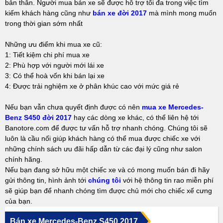
bản thân. Người mua bán xe sẽ được hỗ trợ tối đa trong việc tìm
kiếm khách hàng cũng như
bán xe đời 2017
mà mình mong muốn
trong thời gian sớm nhất
Những ưu điểm khi mua xe cũ:
1: Tiết kiệm chi phí mua xe
2: Phù hợp với người mới lái xe
3: Có thể hoà vốn khi bán lại xe
4: Được trải nghiệm xe ở phân khúc cao với mức giá rẻ
Nếu bạn vẫn chưa quyết định được có nên
mua xe Mercedes-
Benz S450 đời 2017
hay các dòng xe khác, có thể liên hệ tới
Banotore.com để được tư vấn hỗ trợ nhanh chóng. Chúng tôi sẽ
luôn là cầu nối giúp khách hàng có thể mua được chiếc xe với
những chính sách ưu đãi hấp dẫn từ các đại lý cũng như salon
chính hãng.
Nếu bạn đang sở hữu một chiếc xe và có mong muốn bán đi hãy
gửi thông tin, hình ảnh tới
chúng tôi
với hệ thông tin rao miễn phí
sẽ giúp bạn để nhanh chóng tìm được chủ mới cho chiếc xế cưng
của bạn.
Bán xe Mercedes-Benz S450 2017