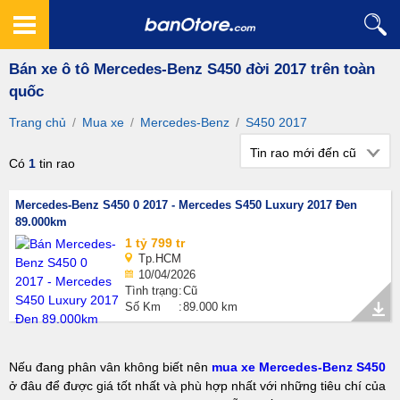
Bán xe ô tô Mercedes-Benz S450 đời 2017 trên toàn
quốc
Trang chủ
/
Mua xe
/
Mercedes-Benz
/
S450 2017
Tin rao mới đến cũ
Có
1
tin rao
Mercedes-Benz S450 0 2017 - Mercedes S450 Luxury 2017 Đen
89.000km
1 tỷ 799 tr
Tp.HCM
10/04/2026
Tình trạng
Cũ
Số Km
89.000 km
Nếu đang phân vân không biết nên
mua xe Mercedes-Benz S450
ở đâu để được giá tốt nhất và phù hợp nhất với những tiêu chí của