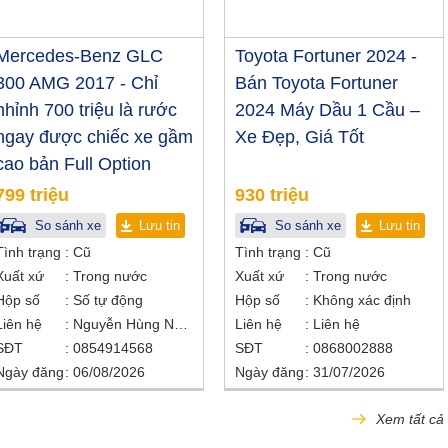
Mercedes-Benz GLC
Toyota Fortuner 2024 -
300 AMG 2017 - Chỉ
Bán Toyota Fortuner
nhỉnh 700 triệu là rước
2024 Máy Dầu 1 Cầu –
ngay được chiếc xe gầm
Xe Đẹp, Giá Tốt
cao bản Full Option
799 triệu
930 triệu
So sánh xe
Lưu tin
So sánh xe
Lưu tin
Tình trạng
Cũ
Tình trạng
Cũ
Xuất xứ
Trong nước
Xuất xứ
Trong nước
Hộp số
Số tự động
Hộp số
Không xác định
Liên hệ
Nguyễn Hùng Nhân
Liên hệ
Liên hệ
SĐT
0854914568
SĐT
0868002888
Ngày đăng
06/08/2026
Ngày đăng
31/07/2026
Xem tất cả