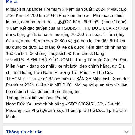
Mô tả
Mitsubishi Xpander Premium ✅Năm sản xuất : 2024 ✅Màu: Đỏ
✅Số Km: 14.700 km ✅ Gói Phụ kiện theo xe: Phim cách nhiệt,
lót sàn, cam hành trình, ... 💰💰Giá bán : 600 triệu (bao rút gốc)
✨Cam Kết đặc quyền của MITSUBISHI THỦ ĐỨC UCAR : ⚙️ Xe
được tặng gói Bảo hành mở rộng 20.000 km hoặc 1 năm ( tùy
điều kiện nào đến trước) ⚙️ Bảo vệ giá bán lại lên đến 90% khi
sử dụng xe dưới 12 tháng ⚙️ Xe đã được kiểm định chính hãng
160 chi tiết. ⚙️ Không Thuỷ kích ⚙️ Bao check Hãng
✨✨MITSUBISHI THỦ ĐỨC UCAR - Trung Tâm Xe Cũ hiện Đại
Miền Nam - đang có nhiều xe rất lướt, đẹp chính hãng. 👉 Địa
chỉ: 53 Hoàng Hữu Nam, Phường Tân Phú, TP Thủ Đức,
TPHCM 👉 Thu xe cũ đổi xe mới 👉 BÁN XE Mitsubishi Xpander
Premium 2024 📞liên hệ: MR.ĐỨC. Mọi người quan tâm xin liên
hệ số điện thoại để biết thêm thông tin.
Thông tin chi tiết vui lòng liên hệ:
Ngọc Đức Xe Lướt chính hãng - SĐT: 0902451150: - Địa chỉ:
Phường Tân Phú (Quận 9 cũ), Thành phố Thủ Đức, Tp Hồ Chí
Minh,
Thông tin chi tiết