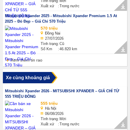
Tình trạng
Mới
Xuất xứ
Trong nước
Mitsubishi Xpander 2025 - Mitsubishi Xpander Premium 1.5 At
2025 – Đỏ Đẹp – Giá Chỉ 570 Triệu
570 triệu
Đồng Nai
27/07/2026
Tình trạng
Cũ
Số Km
46.820 km
Xem thêm tin rao
Xe cùng khoảng giá
Mitsubishi Xpander 2026 - MITSUBISHI XPANDER – GIÁ CHỈ TỪ
555 TRIỆU ĐỒNG
555 triệu
Hà Nội
06/08/2026
Tình trạng
Mới
Xuất xứ
Trong nước