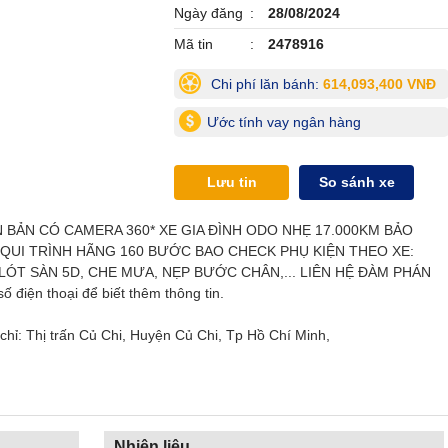
Ngày đăng
28/08/2024
Mã tin
2478916
Chi phí lăn bánh:
614,093,400 VNĐ
Ước tính vay ngân hàng
Lưu tin
So sánh xe
 BẢN CÓ CAMERA 360* XE GIA ĐÌNH ODO NHẸ 17.000KM BẢO
QUI TRÌNH HÃNG 160 BƯỚC BAO CHECK PHỤ KIỆN THEO XE:
LÓT SÀN 5D, CHE MƯA, NẸP BƯỚC CHÂN,... LIÊN HỆ ĐÀM PHÁN
ố điện thoại để biết thêm thông tin.
hỉ: Thị trấn Củ Chi, Huyện Củ Chi, Tp Hồ Chí Minh,
Nhiên liệu