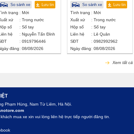
So sánh xe
Lưu tin
So sánh xe
Lưu tin
Tình trạng
Mới
Tình trạng
Mới
Xuất xứ
Trong nước
Xuất xứ
Trong nước
Hộp số
Số tay
Hộp số
Số tay
Liên hệ
Nguyễn Tấn Đỉnh
Liên hệ
Lê Quân
SĐT
0919796446
SĐT
0982992962
Ngày đăng
08/08/2026
Ngày đăng
08/08/2026
Xem tất cả
IỆT
ờng Phạm Hùng, Nam Từ Liêm, Hà Nội.
notore.com
hách mua xe xin vui lòng liên hệ trực tiếp người đăng tin.
ebook