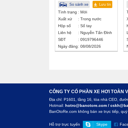
So sánh xe
Lưu tin
Tình trạng
Mới
Xuất xứ
Trong nước
Hộp số
Số tay
Liên hệ
Nguyễn Tấn Đỉnh
SĐT
0919796446
Ngày đăng
08/08/2026
CÔNG TY CỔ PHẦN XE HƠI TOÀN V
Địa chỉ: P1601, tầng 16, tòa nhà CEO, đư
Hotmail:
hotro@banotore.com
/
cskh@ba
BanOtoRe.com không bán xe trực tiếp, quý k
Hỗ trợ trực tuyến
Skype
Fac