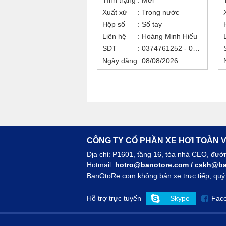
Tình trạng
Mới
Xuất xứ
Trong nước
Hộp số
Số tay
Liên hệ
Hoàng Minh Hiếu
SĐT
0374761252 - 0938907905
Ngày đăng
08/08/2026
CÔNG TY CỔ PHẦN XE HƠI TOÀN V
Địa chỉ: P1601, tầng 16, tòa nhà CEO, đư
Hotmail:
hotro@banotore.com
/
cskh@ba
BanOtoRe.com không bán xe trực tiếp, quý k
Hỗ trợ trực tuyến
Skype
Fac