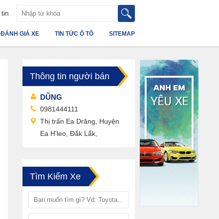
tin
ĐÁNH GIÁ XE
TIN TỨC Ô TÔ
SITEMAP
Thông tin người bán
DŨNG
0981444111
Thị trấn Ea Drăng, Huyện
Ea H'leo, Đắk Lắk,
Tìm Kiếm Xe