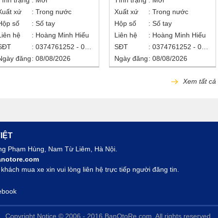
Tình trạng
Mới
Tình trạng
Mới
Xuất xứ
Trong nước
Xuất xứ
Trong nước
Hộp số
Số tay
Hộp số
Số tay
Liên hệ
Hoàng Minh Hiếu
Liên hệ
Hoàng Minh Hiếu
SĐT
0374761252 - 0938907905
SĐT
0374761252 - 0938907905
Ngày đăng
08/08/2026
Ngày đăng
08/08/2026
Xem tất cả
IỆT
ờng Phạm Hùng, Nam Từ Liêm, Hà Nội.
notore.com
hách mua xe xin vui lòng liên hệ trực tiếp người đăng tin.
ebook
Copyright Notice © 2006 - 2016 BanOtoRe.com. All rights reserved.