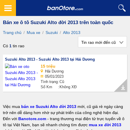
Bán xe ô tô Suzuki Alto đời 2013 trên toàn quốc
Trang chủ
/
Mua xe
/
Suzuki
/
Alto 2013
Tin rao mới đến cũ
Có
1
tin rao
Suzuki Alto 2013 - Suzuki Alto 2013 tại Hải Dương
15 triệu
Hải Dương
05/01/2023
Tình trạng
Cũ
Số Km
Không XĐ
Việc mua
bán xe Suzuki Alto đời 2013
mới, cũ giá rẻ ngày càng
trở nên dễ dàng hơn nhờ sự phát triển của công nghệ hiện đại.
Đến với
Banotore.com
- trang thương mại điện tử trực tuyến về ô
tô tại Việt Nam, bạn sẽ nhanh chóng tìm được
mua xe đời 2013