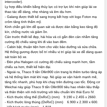
intercooler).
Ly hợp điều khiển bằng thủy lực có trợ lực khí nén giúp lái xe
thao tác dễ dàng, nhẹ nhàng và êm dịu hơn.
- Galang được thiết kế sang trọng kết hợp với logo Foton mạ
crôm tăng tính thẩm mỹ.
Kính chắn gió lớn dễ quan sát và được dán bằng keo tăng độ
kín, chống nước và giảm ồn.
Cản trước thiết kế đẹp, hài hòa và có gắn đèn cản nhằm tăng
cường độ chiếu sáng khi đi vào ban đêm.
- Cabin bật, thuận tiện hơn cho việc bảo dưỡng và sửa chữa.
Hệ thống gương được bố trí nhiều vị trí giúp lái xe dễ dàng quan
sát toàn bộ xe.
- Đèn pha Halogen có cường độ chiếu sáng mạnh hơn, tầm
chiếu xa hơn, thiết kế hiện đại.
- Ngoài ra, Thaco 9 tấn Ollin900 còn trang bị thêm turbo tăng áp
và hệ thống làm mát khí nạp. Nó giúp xe vận hành mạnh mẽ,
tăng tốc nhanh, phù hợp khi chạy trên đường cao tốc. Động cơ
Weichai này giúp Thaco 9 tấn Ollin900 tiêu hao nhiên liệu thấp
và thân thiện với môi trường với tiêu chuẩn khí thải Euro IV.
- Kích thước tổng thể (DxRxC) (mm) 9.190 x 2.455 x 2660.
- Kích thước lòng thùng (DxRxC) (mm) 6.900 x 2.300 x 600.