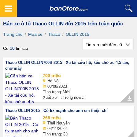
Bán xe ô tô Thaco OLLIN đời 2015 trên toàn quốc
Trang chủ
/
Mua xe
/
Thaco
/
OLLIN 2015
Tin rao mới đến cũ
Có
10
tin rao
Thaco OLLIN OLLIN700B 2015 - Xe tải cứu hộ, kéo chở xe 4,5 tấn,
chở máy
700 triệu
Hà Nội
03/08/2023
Tình trạng
Mới
Xuất xứ
Trong nước
Thaco OLLIN 2015 - Có fix mạnh cho anh em thiện chí
265 triệu
Thái Nguyên
03/11/2022
Tình trạng
Cũ