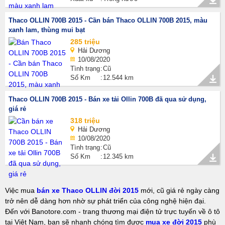
Thaco OLLIN 700B 2015 - Cần bán Thaco OLLIN 700B 2015, màu
xanh lam, thùng mui bạt
285 triệu
Hải Dương
10/08/2020
Tình trạng
Cũ
Số Km
12.544 km
Thaco OLLIN 700B 2015 - Bán xe tải Ollin 700B đã qua sử dụng,
giá rẻ
318 triệu
Hải Dương
10/08/2020
Tình trạng
Cũ
Số Km
12.345 km
Việc mua
bán xe Thaco OLLIN đời 2015
mới, cũ giá rẻ ngày càng
trở nên dễ dàng hơn nhờ sự phát triển của công nghệ hiện đại.
Đến với Banotore.com - trang thương mại điện tử trực tuyến về ô tô
tại Việt Nam, bạn sẽ nhanh chóng tìm được
mua xe đời 2015
phù