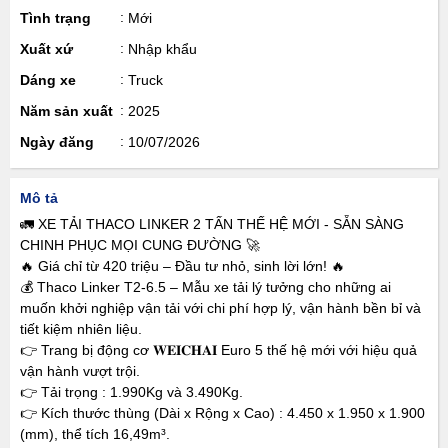
Tình trạng
Mới
Xuất xứ
Nhập khẩu
Dáng xe
Truck
Năm sản xuất
2025
Ngày đăng
10/07/2026
Mô tả
🚛 XE TẢI THACO LINKER 2 TẤN THẾ HỆ MỚI - SẴN SÀNG
CHINH PHỤC MỌI CUNG ĐƯỜNG 🚀
🔥 Giá chỉ từ 420 triệu – Đầu tư nhỏ, sinh lời lớn! 🔥
💰 Thaco Linker T2-6.5 – Mẫu xe tải lý tưởng cho những ai
muốn khởi nghiệp vận tải với chi phí hợp lý, vận hành bền bỉ và
tiết kiệm nhiên liệu.
👉 Trang bị động cơ 𝐖𝐄𝐈𝐂𝐇𝐀𝐈 Euro 5 thế hệ mới với hiệu quả
vận hành vượt trội.
👉 Tải trọng : 1.990Kg và 3.490Kg.
👉 Kích thước thùng (Dài x Rộng x Cao) : 4.450 x 1.950 x 1.900
(mm), thể tích 16,49m³.