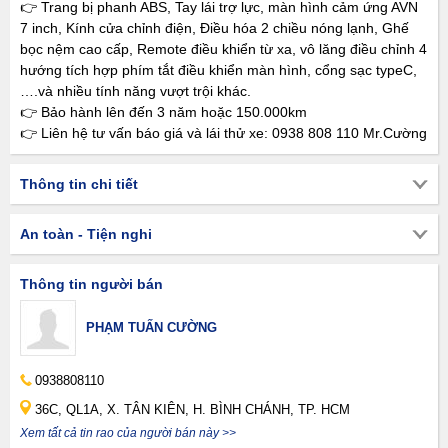
👉 Trang bị phanh ABS, Tay lái trợ lực, màn hình cảm ứng AVN
7 inch, Kính cửa chỉnh điện, Điều hóa 2 chiều nóng lạnh, Ghế
bọc nệm cao cấp, Remote điều khiển từ xa, vô lăng điều chỉnh 4
hướng tích hợp phím tắt điều khiển màn hình, cổng sạc typeC,
….và nhiều tính năng vượt trội khác.
👉 Bảo hành lên đến 3 năm hoặc 150.000km
👉 Liên hệ tư vấn báo giá và lái thử xe: 0938 808 110 Mr.Cường
Thông tin chi tiết
An toàn - Tiện nghi
Thông tin người bán
PHẠM TUẤN CƯỜNG
0938808110
36C, QL1A, X. TÂN KIÊN, H. BÌNH CHÁNH, TP. HCM
Xem tất cả tin rao của người bán này >>