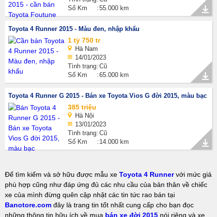
Số Km
55.000 km
Toyota 4 Runner 2015 - Màu đen, nhập khẩu
1 tỷ 750 tr
Hà Nam
14/01/2023
Tình trạng
Cũ
Số Km
65.000 km
Toyota 4 Runner G 2015 - Bán xe Toyota Vios G đời 2015, màu bạc
385 triệu
Hà Nội
13/01/2023
Tình trạng
Cũ
Số Km
14.000 km
Để tìm kiếm và sở hữu được mẫu xe
Toyota 4 Runner
với mức giá
phù hợp cũng như đáp ứng đủ các nhu cầu của bản thân về chiếc
xe của mình đừng quên cập nhật các tin tức rao bán tại
Banotore.com
đây là trang tin tốt nhất cung cấp cho bạn đọc
những thông tin hữu ích về mua
bán xe đời 2015
nói riêng và xe