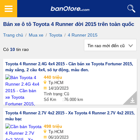
Bán xe ô tô Toyota 4 Runner đời 2015 trên toàn quốc
Trang chủ
/
Mua xe
/
Toyota
/
4 Runner 2015
Tin rao mới đến cũ
Có
10
tin rao
Toyota 4 Runner 2.4G 4x4 2015 - Cần bán xe Toyota Fortuner 2015,
máy xăng, 2 cầu 4x4, số tự động, màu đen.
440 triệu
Tp.HCM
14/10/2023
Tình trạng
Cũ
Số Km
76.000 km
Toyota 4 Runner 2.7V 4x2 2015 - Xe Toyota 4 Runner 2.7V 4x2 2015,
màu bạc
498 triệu
Tp.HCM
06/10/2023