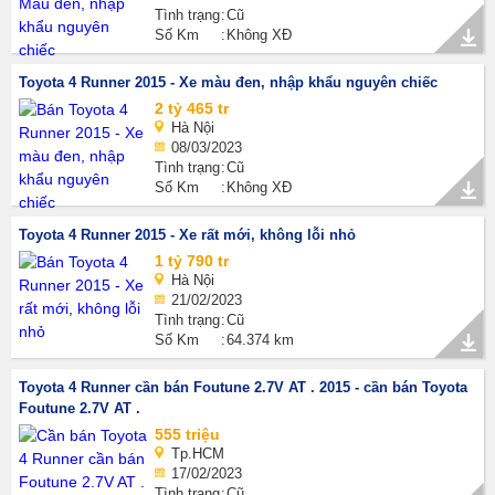
Tình trạng
Cũ
Số Km
Không XĐ
Toyota 4 Runner 2015 - Xe màu đen, nhập khẩu nguyên chiếc
2 tỷ 465 tr
Hà Nội
08/03/2023
Tình trạng
Cũ
Số Km
Không XĐ
Toyota 4 Runner 2015 - Xe rất mới, không lỗi nhỏ
1 tỷ 790 tr
Hà Nội
21/02/2023
Tình trạng
Cũ
Số Km
64.374 km
Toyota 4 Runner cần bán Foutune 2.7V AT . 2015 - cần bán Toyota
Foutune 2.7V AT .
555 triệu
Tp.HCM
17/02/2023
Tình trạng
Cũ