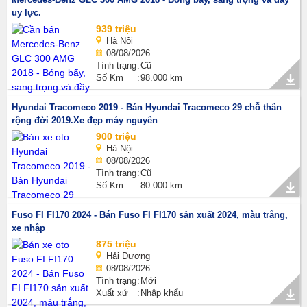
uy lực.
939 triệu
Hà Nội
08/08/2026
Tình trạng
Cũ
Số Km
98.000 km
Hyundai Tracomeco 2019 - Bán Hyundai Tracomeco 29 chỗ thân
rộng đời 2019.Xe đẹp máy nguyên
900 triệu
Hà Nội
08/08/2026
Tình trạng
Cũ
Số Km
80.000 km
Fuso FI FI170 2024 - Bán Fuso FI FI170 sản xuất 2024, màu trắng,
xe nhập
875 triệu
Hải Dương
08/08/2026
Tình trạng
Mới
Xuất xứ
Nhập khẩu