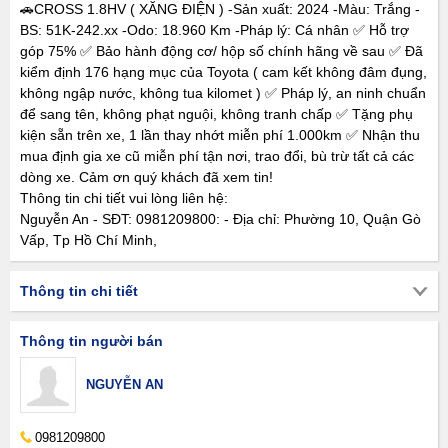
🚗CROSS 1.8HV ( XĂNG ĐIỆN ) -Sản xuất: 2024 -Màu: Trắng -
BS: 51K-242.xx -Odo: 18.960 Km -Pháp lý: Cá nhân ✅ Hỗ trợ
góp 75% ✅ Bảo hành động cơ/ hộp số chính hãng về sau ✅ Đã
kiểm định 176 hạng mục của Toyota ( cam kết không đâm đụng,
không ngập nước, không tua kilomet ) ✅ Pháp lý, an ninh chuẩn
để sang tên, không phạt nguội, không tranh chấp ✅ Tặng phụ
kiện sẵn trên xe, 1 lần thay nhớt miễn phí 1.000km ✅ Nhận thu
mua định gia xe cũ miễn phí tận nơi, trao đổi, bù trừ tất cả các
dòng xe. Cảm ơn quý khách đã xem tin!
Thông tin chi tiết vui lòng liên hệ:
Nguyễn An - SĐT: 0981209800: - Địa chỉ: Phường 10, Quận Gò
Vấp, Tp Hồ Chí Minh,
Thông tin chi tiết
Thông tin người bán
NGUYỄN AN
0981209800