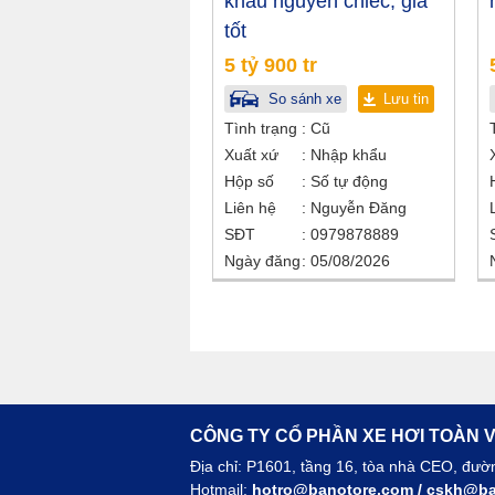
khẩu nguyên chiếc, giá
tốt
5 tỷ 900 tr
So sánh xe
Lưu tin
Tình trạng
Cũ
Xuất xứ
Nhập khẩu
Hộp số
Số tự động
Liên hệ
Nguyễn Đăng
SĐT
0979878889
Ngày đăng
05/08/2026
CÔNG TY CỔ PHẦN XE HƠI TOÀN V
Địa chỉ: P1601, tầng 16, tòa nhà CEO, đư
Hotmail:
hotro@banotore.com
/
cskh@ba