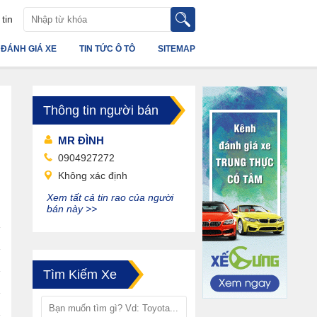
tin
ĐÁNH GIÁ XE
TIN TỨC Ô TÔ
SITEMAP
Thông tin người bán
MR ĐÌNH
0904927272
Không xác định
Xem tất cả tin rao của người
bán này >>
Tìm Kiếm Xe