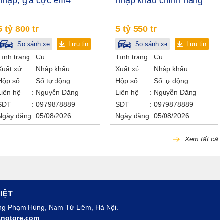
nhập, giá cực êm4
nhập khẩu chính hãng
5 tỷ 800 tr
5 tỷ 550 tr
So sánh xe
Lưu tin
So sánh xe
Lưu tin
Tình trạng
Cũ
Tình trạng
Cũ
Xuất xứ
Nhập khẩu
Xuất xứ
Nhập khẩu
Hộp số
Số tự động
Hộp số
Số tự động
Liên hệ
Nguyễn Đăng
Liên hệ
Nguyễn Đăng
SĐT
0979878889
SĐT
0979878889
Ngày đăng
05/08/2026
Ngày đăng
05/08/2026
Xem tất cả
IỆT
ờng Phạm Hùng, Nam Từ Liêm, Hà Nội.
notore.com