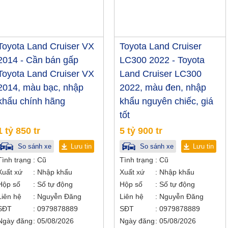
Toyota Land Cruiser VX
Toyota Land Cruiser
2014 - Cần bán gấp
LC300 2022 - Toyota
Toyota Land Cruiser VX
Land Cruiser LC300
2014, màu bạc, nhập
2022, màu đen, nhập
khẩu chính hãng
khẩu nguyên chiếc, giá
tốt
1 tỷ 850 tr
5 tỷ 900 tr
So sánh xe
Lưu tin
So sánh xe
Lưu tin
Tình trạng
Cũ
Tình trạng
Cũ
Xuất xứ
Nhập khẩu
Xuất xứ
Nhập khẩu
Hộp số
Số tự động
Hộp số
Số tự động
Liên hệ
Nguyễn Đăng
Liên hệ
Nguyễn Đăng
SĐT
0979878889
SĐT
0979878889
Ngày đăng
05/08/2026
Ngày đăng
05/08/2026