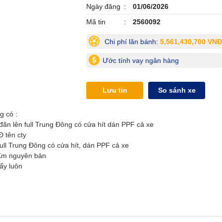
Ngày đăng
01/06/2026
Mã tin
2560092
Chi phí lăn bánh:
5,561,430,700 VNĐ
Ước tính vay ngân hàng
Lưu tin
So sánh xe
g có :
đãn lên full Trung Đông có cửa hít dán PPF cả xe
Đ tên cty
ull Trung Đông có cửa hít, dán PPF cả xe
 Km nguyên bản
lấy luôn