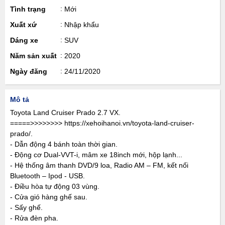
Tình trạng
Mới
Xuất xứ
Nhập khẩu
Dáng xe
SUV
Năm sản xuất
2020
Ngày đăng
24/11/2020
Mô tả
Toyota Land Cruiser Prado 2.7 VX.
=====>>>>>>>> https://xehoihanoi.vn/toyota-land-cruiser-
prado/.
- Dẫn động 4 bánh toàn thời gian.
- Động cơ Dual-VVT-i, mâm xe 18inch mới, hộp lạnh...
- Hệ thống âm thanh DVD/9 loa, Radio AM – FM, kết nối
Bluetooth – Ipod - USB.
- Điều hòa tự động 03 vùng.
- Cửa gió hàng ghế sau.
- Sấy ghế.
- Rửa đèn pha.