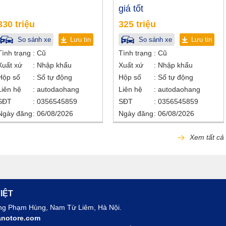
giá tốt
330 triệu
325 triệu
So sánh xe
Lưu tin
So sánh xe
Lưu tin
Tình trạng
Cũ
Tình trạng
Cũ
Xuất xứ
Nhập khẩu
Xuất xứ
Nhập khẩu
Hộp số
Số tự động
Hộp số
Số tự động
Liên hệ
autodaohang
Liên hệ
autodaohang
SĐT
0356545859
SĐT
0356545859
Ngày đăng
06/08/2026
Ngày đăng
06/08/2026
Xem tất cả
IỆT
ờng Phạm Hùng, Nam Từ Liêm, Hà Nội.
notore.com