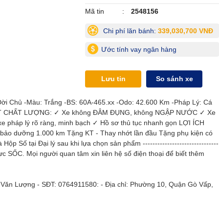
Mã tin
2548156
Chi phí lăn bánh:
339,030,700 VNĐ
Ước tính vay ngân hàng
Lưu tin
So sánh xe
 Đời Chủ -Màu: Trắng -BS: 60A-465.xx -Odo: 42.600 Km -Pháp Lý: Cá
- CAM KẾT CHẤT LƯỢNG: ✓ Xe không ĐÂM ĐỤNG, không NGẬP NƯỚC ✓ Xe
xe pháp lý rõ ràng, minh bạch ✓ Hồ sơ thủ tục nhanh gọn LỢI ÍCH
o dưỡng 1.000 km Tặng KT - Thay nhớt lần đầu Tặng phụ kiện có
 Số tại Đại lý sau khi lựa chọn sản phẩm -------------------------------
cực SỐC. Mọi người quan tâm xin liên hệ số điện thoại để biết thêm
Văn Lượng - SĐT: 0764911580: - Địa chỉ: Phường 10, Quận Gò Vấp,