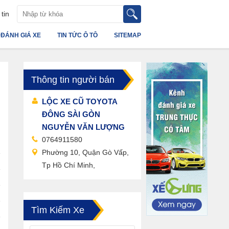
tin
ĐÁNH GIÁ XE
TIN TỨC Ô TÔ
SITEMAP
Thông tin người bán
LỘC XE CŨ TOYOTA
ĐÔNG SÀI GÒN
NGUYỄN VĂN LƯỢNG
0764911580
Phường 10, Quận Gò Vấp,
Tp Hồ Chí Minh,
Tìm Kiếm Xe