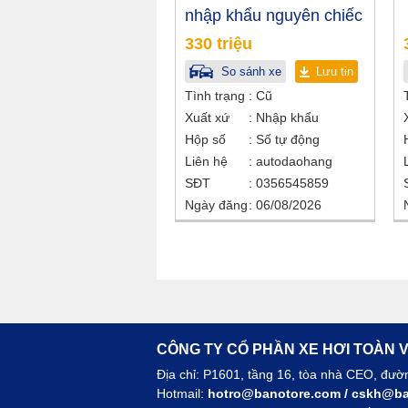
nhập khẩu nguyên chiếc
330 triệu
So sánh xe
Lưu tin
Tình trạng
Cũ
Xuất xứ
Nhập khẩu
Hộp số
Số tự động
Liên hệ
autodaohang
SĐT
0356545859
Ngày đăng
06/08/2026
CÔNG TY CỔ PHẦN XE HƠI TOÀN V
Địa chỉ: P1601, tầng 16, tòa nhà CEO, đư
Hotmail:
hotro@banotore.com
/
cskh@ba