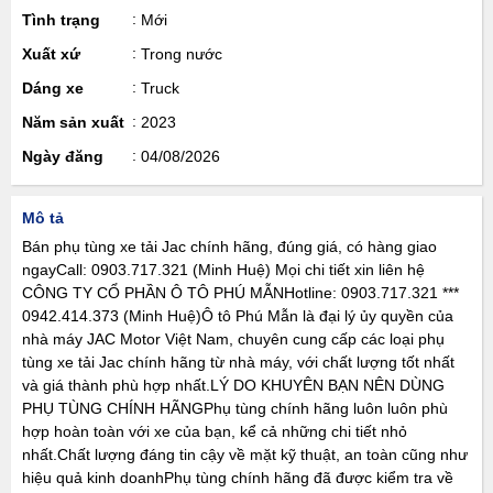
Tình trạng
Mới
Xuất xứ
Trong nước
Dáng xe
Truck
Năm sản xuất
2023
Ngày đăng
04/08/2026
Mô tả
Bán phụ tùng xe tải Jac chính hãng, đúng giá, có hàng giao
ngayCall: 0903.717.321 (Minh Huệ) Mọi chi tiết xin liên hệ
CÔNG TY CỔ PHẦN Ô TÔ PHÚ MẪNHotline: 0903.717.321 ***
0942.414.373 (Minh Huệ)Ô tô Phú Mẫn là đại lý ủy quyền của
nhà máy JAC Motor Việt Nam, chuyên cung cấp các loại phụ
tùng xe tải Jac chính hãng từ nhà máy, với chất lượng tốt nhất
và giá thành phù hợp nhất.LÝ DO KHUYÊN BẠN NÊN DÙNG
PHỤ TÙNG CHÍNH HÃNGPhụ tùng chính hãng luôn luôn phù
hợp hoàn toàn với xe của bạn, kể cả những chi tiết nhỏ
nhất.Chất lượng đáng tin cậy về mặt kỹ thuật, an toàn cũng như
hiệu quả kinh doanhPhụ tùng chính hãng đã được kiểm tra về