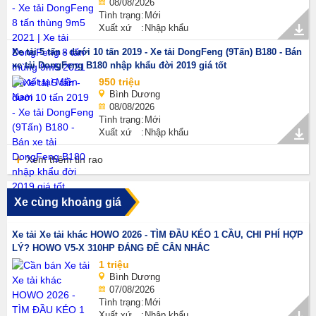
08/08/2026
Tình trạng
Mới
Xuất xứ
Nhập khẩu
Xe tải 5 tấn - dưới 10 tấn 2019 - Xe tải DongFeng (9Tấn) B180 - Bán
xe tải DongFeng B180 nhập khẩu đời 2019 giá tốt
950 triệu
Bình Dương
08/08/2026
Tình trạng
Mới
Xuất xứ
Nhập khẩu
Xem thêm tin rao
Xe cùng khoảng giá
Xe tải Xe tải khác HOWO 2026 - TÌM ĐẦU KÉO 1 CẦU, CHI PHÍ HỢP
LÝ? HOWO V5-X 310HP ĐÁNG ĐỂ CÂN NHẮC
1 triệu
Bình Dương
07/08/2026
Tình trạng
Mới
Xuất xứ
Nhập khẩu