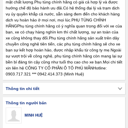
mặt chất lượng.Phụ tùng chính hãng có giá cả hợp lý và được
hưởng chế độ bảo hành ưu đãi.Có hệ thống đại lý và trạm dịch
vụ ủy quyền khắp cả nước, sẵn sàng đem đến cho khách hàng
dịch vụ hoàn hảo ở mọi nơi, mọi lúc.PHỤ TÙNG CHÍNH
HÃNGPhụ tùng chính hãng có ý nghĩa quan trọng đối với xe của
bạn, xe có chạy hàng nghìn km thì chất lượng, sự an toàn của
xe cũng không thay đổi.Phụ tùng chính hãng sản xuất trên dây
chuyền công nghệ tiên tiến, các phụ tùng chính hãng sẽ cho xe
bạn sự kết hợp hoàn hảo, được nhập khẩu từ công ty mẹ.Ngoài
sự vượt trội về công nghệ, phụ tùng chính hãng còn mang lại sự
bền bỉ đáng tin cậy cũng như tuổi thọ cao cho xe bạn.Mọi chi tiết
xin liên hệ CÔNG TY CỔ PHẦN Ô TÔ PHÚ MẪNHotline:
0903.717.321 *** 0942.414.373 (Minh Huệ)
Thông tin chi tiết
Thông tin người bán
MINH HUỆ