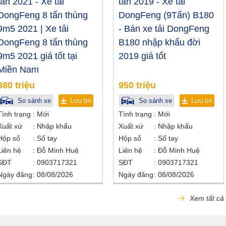
tấn 2021 - Xe tải
tấn 2019 - Xe tải
DongFeng 8 tấn thùng
DongFeng (9Tấn) B180
9m5 2021 | Xe tải
- Bán xe tải DongFeng
DongFeng 8 tấn thùng
B180 nhập khẩu đời
9m5 2021 giá tốt tại
2019 giá tốt
Miền Nam
980 triệu
950 triệu
So sánh xe
Lưu tin
So sánh xe
Lưu tin
Tình trạng
Mới
Tình trạng
Mới
Xuất xứ
Nhập khẩu
Xuất xứ
Nhập khẩu
Hộp số
Số tay
Hộp số
Số tay
Liên hệ
Đỗ Minh Huệ
Liên hệ
Đỗ Minh Huệ
SĐT
0903717321
SĐT
0903717321
Ngày đăng
08/08/2026
Ngày đăng
08/08/2026
Xem tất cả