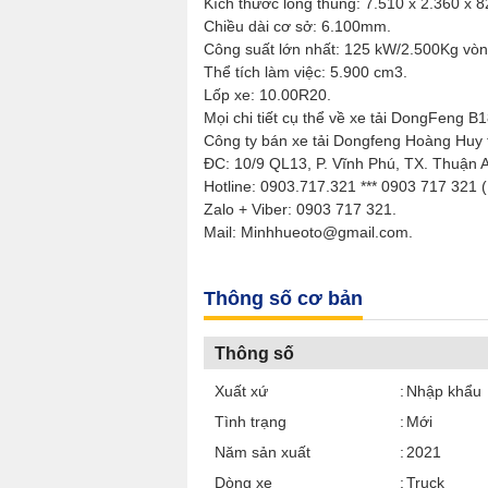
Kích thước lòng thùng: 7.510 x 2.360 x 
Chiều dài cơ sở: 6.100mm.
Công suất lớn nhất: 125 kW/2.500Kg vòn
Thể tích làm việc: 5.900 cm3.
Lốp xe: 10.00R20.
Mọi chi tiết cụ thể về xe tải DongFeng B
Công ty bán xe tải Dongfeng Hoàng Huy 
ĐC: 10/9 QL13, P. Vĩnh Phú, TX. Thuận 
Hotline: 0903.717.321 *** 0903 717 321 
Zalo + Viber: 0903 717 321.
Mail: Minhhueoto@gmail.com.
Thông số cơ bản
Thông số
Xuất xứ
Nhập khẩu
Tình trạng
Mới
Năm sản xuất
2021
Dòng xe
Truck