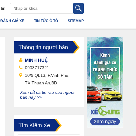
tin
ĐÁNH GIÁ XE
TIN TỨC Ô TÔ
SITEMAP
Thông tin người bán
MINH HUỆ
0903717321
10/9 QL13, P.Vinh Phu,
TX.Thuan An,BD
Xem tất cả tin rao của người
bán này >>
Tìm Kiếm Xe