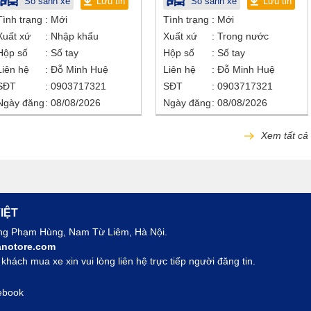
So sánh xe
Lưu tin
So sánh xe
Lưu tin
Tình trạng
Mới
Tình trạng
Mới
Xuất xứ
Nhập khẩu
Xuất xứ
Trong nước
Hộp số
Số tay
Hộp số
Số tay
Liên hệ
Đỗ Minh Huệ
Liên hệ
Đỗ Minh Huệ
SĐT
0903717321
SĐT
0903717321
Ngày đăng
08/08/2026
Ngày đăng
08/08/2026
Xem tất cả
IỆT
ờng Phạm Hùng, Nam Từ Liêm, Hà Nội.
notore.com
hách mua xe xin vui lòng liên hệ trực tiếp người đăng tin.
ebook