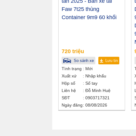
tấn 2025 - Bán xe tải
Faw 7t25 thùng
Container 9m9 60 khối
720 triệu
So sánh xe
Lưu tin
Tình trạng
Mới
Xuất xứ
Nhập khẩu
Hộp số
Số tay
Liên hệ
Đỗ Minh Huệ
SĐT
0903717321
Ngày đăng
08/08/2026