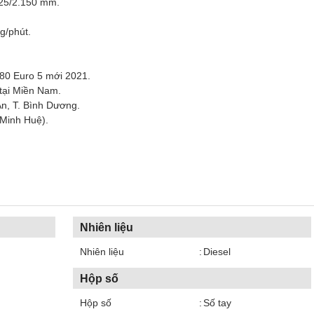
825/2.150 mm.
g/phút.
180 Euro 5 mới 2021.
tại Miền Nam.
An, T. Bình Dương.
(Minh Huệ).
Nhiên liệu
Nhiên liệu
Diesel
Hộp số
Hộp số
Số tay