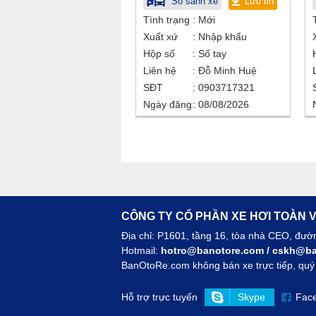
So sánh xe
Lưu tin
Tình trạng
Mới
Xuất xứ
Nhập khẩu
Hộp số
Số tay
Liên hệ
Đỗ Minh Huệ
SĐT
0903717321
Ngày đăng
08/08/2026
CÔNG TY CỔ PHẦN XE HƠI TOÀN V
Địa chỉ: P1601, tầng 16, tòa nhà CEO, đư
Hotmail:
hotro@banotore.com
/
cskh@ba
BanOtoRe.com không bán xe trực tiếp, quý k
Hỗ trợ trực tuyến
Skype
Fac