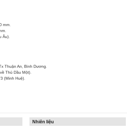
70 mm.
 mm.
 Âu).
 Tx Thuận An, Bình Dương.
về Thủ Dầu Một).
73 (Minh Huệ).
Nhiên liệu