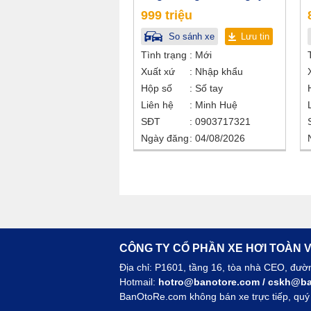
999 triệu
So sánh xe
Lưu tin
Tình trạng
Mới
Xuất xứ
Nhập khẩu
Hộp số
Số tay
Liên hệ
Minh Huệ
SĐT
0903717321
Ngày đăng
04/08/2026
CÔNG TY CỔ PHẦN XE HƠI TOÀN V
Địa chỉ: P1601, tầng 16, tòa nhà CEO, đư
Hotmail:
hotro@banotore.com
/
cskh@ba
BanOtoRe.com không bán xe trực tiếp, quý k