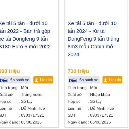
Xe tải 5 tấn - dưới 10
Xe tải 5 tấn - dưới 10
tấn 2022 - Bán trả góp
tấn 2024 - Xe tải
xe tải Dongfeng 9 tấn
DongFeng 9 tấn thùng
B180 Euro 5 mới 2022
8m3 mẫu Cabin mới
2024.
900 triệu
730 triệu
So sánh xe
Lưu tin
So sánh xe
Lưu tin
Tình trạng
Mới
Tình trạng
Mới
Xuất xứ
Trong nước
Xuất xứ
Nhập khẩu
Hộp số
Số tay
Hộp số
Số tay
Liên hệ
Đỗ Minh Huệ
Liên hệ
Đỗ Minh Huệ
SĐT
0903717321
SĐT
0903717321
Ngày đăng
05/08/2026
Ngày đăng
05/08/2026