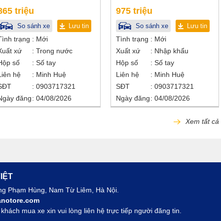
865 triệu
975 triệu
So sánh xe
Lưu tin
So sánh xe
Lưu tin
Tình trạng
Mới
Tình trạng
Mới
Xuất xứ
Trong nước
Xuất xứ
Nhập khẩu
Hộp số
Số tay
Hộp số
Số tay
Liên hệ
Minh Huệ
Liên hệ
Minh Huệ
SĐT
0903717321
SĐT
0903717321
Ngày đăng
04/08/2026
Ngày đăng
04/08/2026
Xem tất cả
IỆT
ờng Phạm Hùng, Nam Từ Liêm, Hà Nội.
notore.com
hách mua xe xin vui lòng liên hệ trực tiếp người đăng tin.