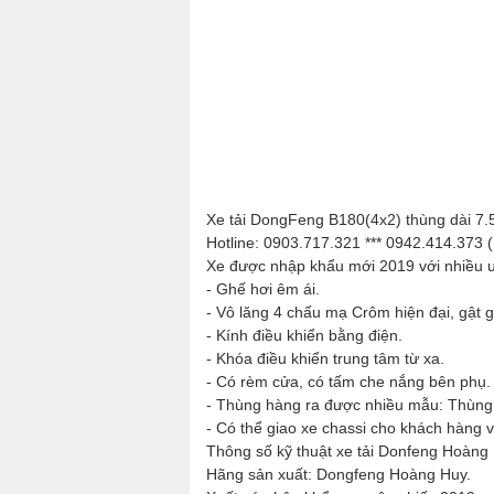
Xe tải DongFeng B180(4x2) thùng dài 7.5
Hotline: 0903.717.321 *** 0942.414.373 
Xe được nhập khẩu mới 2019 với nhiều ưu
- Ghế hơi êm ái.
- Vô lăng 4 chấu mạ Crôm hiện đại, gật g
- Kính điều khiển bằng điện.
- Khóa điều khiển trung tâm từ xa.
- Có rèm cửa, có tấm che nắng bên phụ.
- Thùng hàng ra được nhiều mẫu: Thùng m
- Có thể giao xe chassi cho khách hàng 
Thông số kỹ thuật xe tải Donfeng Hoàng 
Hãng sản xuất: Dongfeng Hoàng Huy.