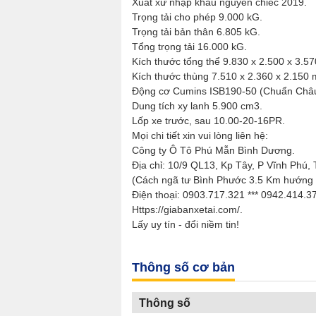
Xuất xứ nhập khẩu nguyên chiếc 2019.
Trọng tải cho phép 9.000 kG.
Trọng tải bản thân 6.805 kG.
Tổng trọng tải 16.000 kG.
Kích thước tổng thể 9.830 x 2.500 x 3.5
Kích thước thùng 7.510 x 2.360 x 2.150
Động cơ Cumins ISB190-50 (Chuẩn Châu
Dung tích xy lanh 5.900 cm3.
Lốp xe trước, sau 10.00-20-16PR.
Mọi chi tiết xin vui lòng liên hệ:
Công ty Ô Tô Phú Mẫn Bình Dương.
Địa chỉ: 10/9 QL13, Kp Tây, P Vĩnh Phú,
(Cách ngã tư Bình Phước 3.5 Km hướng 
Điện thoại: 0903.717.321 *** 0942.414.3
Https://giabanxetai.com/.
Lấy uy tín - đổi niềm tin!
Thông số cơ bản
Thông số