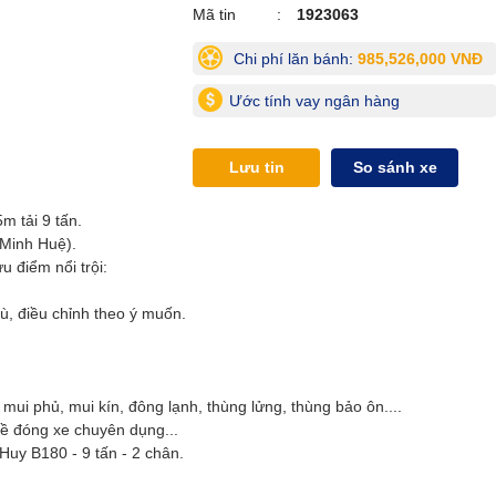
Mã tin
1923063
Chi phí lăn bánh:
985,526,000 VNĐ
Ước tính vay ngân hàng
Lưu tin
So sánh xe
m tải 9 tấn.
(Minh Huệ).
 điểm nổi trội:
ù, điều chỉnh theo ý muốn.
ui phủ, mui kín, đông lạnh, thùng lửng, thùng bảo ôn....
về đóng xe chuyên dụng...
Huy B180 - 9 tấn - 2 chân.