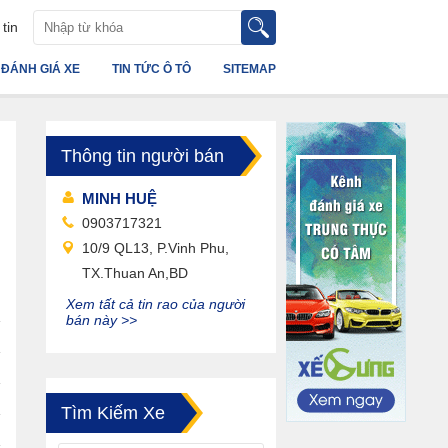
tin
ĐÁNH GIÁ XE
TIN TỨC Ô TÔ
SITEMAP
Thông tin người bán
MINH HUỆ
0903717321
10/9 QL13, P.Vinh Phu,
TX.Thuan An,BD
Xem tất cả tin rao của người
bán này >>
Tìm Kiếm Xe