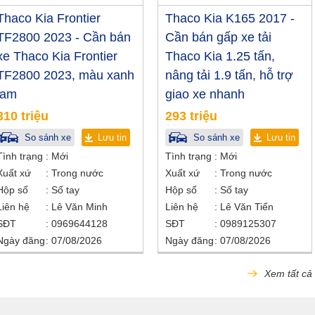
Thaco Kia Frontier
Thaco Kia K165 2017 -
TF2800 2023 - Cần bán
Cần bán gấp xe tải
xe Thaco Kia Frontier
Thaco Kia 1.25 tấn,
TF2800 2023, màu xanh
nâng tải 1.9 tấn, hỗ trợ
lam
giao xe nhanh
310 triệu
293 triệu
So sánh xe
Lưu tin
So sánh xe
Lưu tin
Tình trạng
Mới
Tình trạng
Mới
Xuất xứ
Trong nước
Xuất xứ
Trong nước
Hộp số
Số tay
Hộp số
Số tay
Liên hệ
Lê Văn Minh
Liên hệ
Lê Văn Tiến
SĐT
0969644128
SĐT
0989125307
Ngày đăng
07/08/2026
Ngày đăng
07/08/2026
Xem tất cả