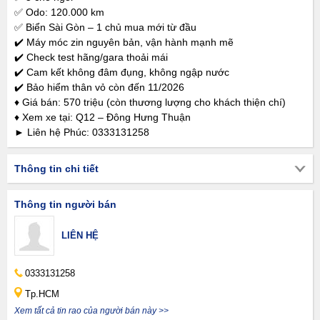
✅ Odo: 120.000 km
✅ Biển Sài Gòn – 1 chủ mua mới từ đầu
✔️ Máy móc zin nguyên bản, vận hành mạnh mẽ
✔️ Check test hãng/gara thoải mái
✔️ Cam kết không đâm đụng, không ngập nước
✔️ Bảo hiểm thân vỏ còn đến 11/2026
♦ Giá bán: 570 triệu (còn thương lượng cho khách thiện chí)
♦ Xem xe tại: Q12 – Đông Hưng Thuận
► Liên hệ Phúc: 0333131258
Thông tin chi tiết
Thông tin người bán
LIÊN HỆ
0333131258
Tp.HCM
Xem tất cả tin rao của người bán này >>