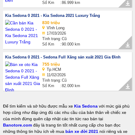
Số Km
86.999 km
Kia Sedona 0 2021 - Kia Sedona 2021 Luxury Trắng
830 triệu
Vĩnh Long
17/03/2026
Tình trạng
Cũ
Số Km
90.000 km
Kia Sedona 0 2021 - Sedona Full Xăng sản xuất 2021 Gia Đình
755 triệu
Tp.HCM
11/02/2026
Tình trạng
Cũ
Số Km
82.000 km
Để tìm kiếm và sở hữu được mẫu xe
Kia Sedona
với mức giá phù
hợp cũng như đáp ứng đủ các nhu cầu của bản thân về chiếc xe
của mình đừng quên cập nhật các tin tức rao bán tại
Banotore.com
đây là trang tin tốt nhất cung cấp cho bạn đọc
những thông tin hữu ích về mua
bán xe đời 2021
nói riêng và xe