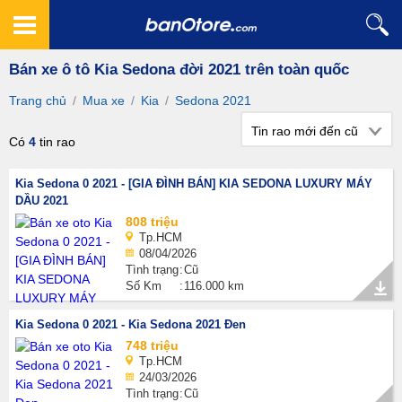
Bán xe ô tô Kia Sedona đời 2021 trên toàn quốc
Trang chủ
/
Mua xe
/
Kia
/
Sedona 2021
Tin rao mới đến cũ
Có
4
tin rao
Kia Sedona 0 2021 - [GIA ĐÌNH BÁN] KIA SEDONA LUXURY MÁY
DẦU 2021
808 triệu
Tp.HCM
08/04/2026
Tình trạng
Cũ
Số Km
116.000 km
Kia Sedona 0 2021 - Kia Sedona 2021 Đen
748 triệu
Tp.HCM
24/03/2026
Tình trạng
Cũ