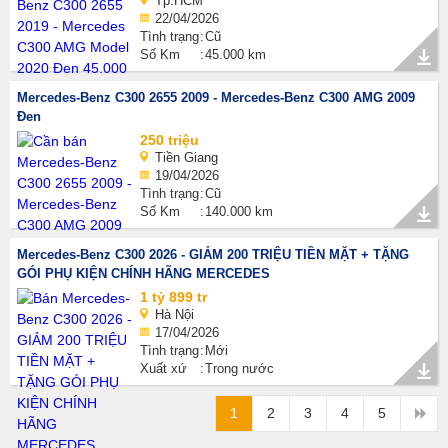
Tp.HCM
22/04/2026
Tình trạng
Cũ
Số Km
45.000 km
Mercedes-Benz C300 2655 2009 - Mercedes-Benz C300 AMG 2009
Đen
250 triệu
Tiền Giang
19/04/2026
Tình trạng
Cũ
Số Km
140.000 km
Mercedes-Benz C300 2026 - GIẢM 200 TRIỆU TIỀN MẶT + TẶNG
GÓI PHỤ KIỆN CHÍNH HÃNG MERCEDES
1 tỷ 899 tr
Hà Nội
17/04/2026
Tình trạng
Mới
Xuất xứ
Trong nước
1
2
3
4
5