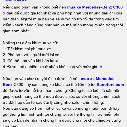
Nếu đang phân vân không biết nên
mua xe Mercedes-Benz C300
ở đâu để được giá tốt nhất và phù hợp nhất với những tiêu chí của
bản thân. Người mua bán xe sẽ được hỗ trợ tối đa trong việc tìm
kiếm khách hàng cũng như bán xe mà mình mong muốn trong thời
gian sớm nhất
Những ưu điểm khi mua xe cũ:
1: Tiết kiệm chi phí mua xe
2: Phù hợp với người mới lái xe
3: Có thể hoà vốn khi bán lại xe
4: Được trải nghiệm xe ở phân khúc cao với mức giá rẻ
Nếu bạn vẫn chưa quyết định được có nên
mua xe Mercedes-
Benz
C300 hay các dòng xe khác, có thể liên hệ tới
Banotore.com
để được tư vấn hỗ trợ nhanh chóng. Chúng tôi sẽ luôn là cầu nối
giúp khách hàng có thể mua được chiếc xe với những chính sách
ưu đãi hấp dẫn từ các đại lý cũng như salon chính hãng.
Nếu bạn đang sở hữu một chiếc xe và có mong muốn bán đi hãy
gửi thông tin, hình ảnh tới chúng tôi với hệ thông tin rao miễn phí
sẽ giúp bạn để nhanh chóng tìm được chủ mới cho chiếc xế cưng
của bạn.