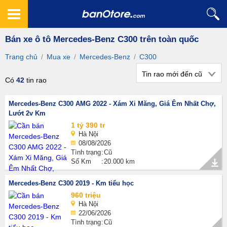
Bán xe ô tô Mercedes-Benz C300 trên toàn quốc
Trang chủ
/
Mua xe
/
Mercedes-Benz
/
C300
Tin rao mới đến cũ
Có
42
tin rao
Mercedes-Benz C300 AMG 2022 - Xám Xi Măng, Giá Êm Nhất Chợ,
Lướt 2v Km
1 tỷ 390 tr
Hà Nội
08/08/2026
Tình trạng
Cũ
Số Km
20.000 km
Mercedes-Benz C300 2019 - Km tiểu học
960 triệu
Hà Nội
22/06/2026
Tình trạng
Cũ