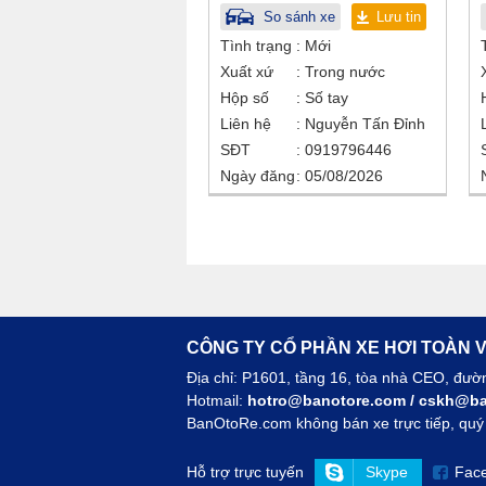
So sánh xe
Lưu tin
Tình trạng
Mới
Xuất xứ
Trong nước
Hộp số
Số tay
Liên hệ
Nguyễn Tấn Đỉnh
SĐT
0919796446
Ngày đăng
05/08/2026
CÔNG TY CỔ PHẦN XE HƠI TOÀN V
Địa chỉ: P1601, tầng 16, tòa nhà CEO, đư
Hotmail:
hotro@banotore.com
/
cskh@ba
BanOtoRe.com không bán xe trực tiếp, quý k
Hỗ trợ trực tuyến
Skype
Fac