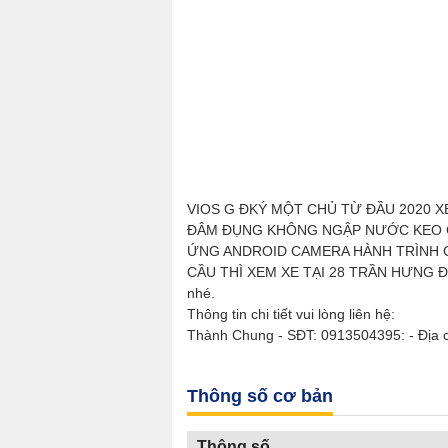
VIOS G ĐKÝ MỘT CHỦ TỪ ĐẦU 2020 X
ĐÂM ĐỤNG KHÔNG NGẬP NƯỚC KEO C
ỨNG ANDROID CAMERA HÀNH TRÌNH 
CẦU THÌ XEM XE TẠI 28 TRẦN HƯNG ĐẠO 
nhé.
Thông tin chi tiết vui lòng liên hệ:
Thành Chung - SĐT: 0913504395: - Địa 
Thông số cơ bản
Thông số