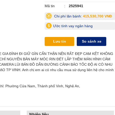
Mã tin
2525941
Chi phí lăn bánh:
415,530,700 VNĐ
Ước tính vay ngân hàng
Lưu tin
So sánh xe
E GIA ĐÌNH ĐI GIỮ GÌN CẨN THẬN NÊN RẤT ĐẸP CAM KẾT KHÔNG
HỈ NGUYÊN BẢN MÁY MÓC RIN ĐÉT LẮP THÊM MÀN HÌNH CẢM
CAMERA LÙI BẢN ĐỒ DẪN ĐƯỜNG CẢNH BÁO TỐC ĐỘ AI CÓ NHU
TP VINH. Anh chị em ai có nhu cầu mua sử dụng liên hệ cho mình
chỉ: Phường Cửa Nam, Thành phố Vinh, Nghệ An,
Nhiên liệu