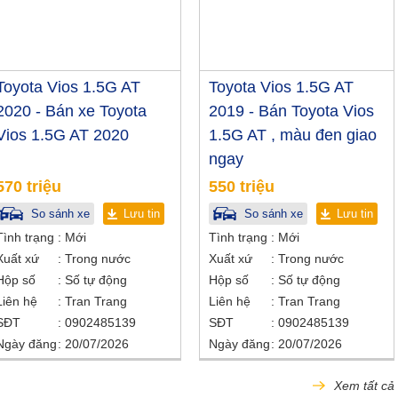
Toyota Vios 1.5G AT
Toyota Vios 1.5G AT
2020 - Bán xe Toyota
2019 - Bán Toyota Vios
Vios 1.5G AT 2020
1.5G AT , màu đen giao
ngay
570 triệu
550 triệu
So sánh xe
Lưu tin
So sánh xe
Lưu tin
Tình trạng
Mới
Tình trạng
Mới
Xuất xứ
Trong nước
Xuất xứ
Trong nước
Hộp số
Số tự động
Hộp số
Số tự động
Liên hệ
Tran Trang
Liên hệ
Tran Trang
SĐT
0902485139
SĐT
0902485139
Ngày đăng
20/07/2026
Ngày đăng
20/07/2026
Xem tất cả