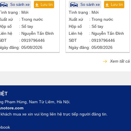
So sánh xe
Lưu tin
So sánh xe
Lưu tin
Tình trạng
Mới
Tình trạng
Mới
Xuất xứ
Trong nước
Xuất xứ
Trong nước
Hộp số
Số tay
Hộp số
Số tay
Liên hệ
Nguyễn Tấn Đỉnh
Liên hệ
Nguyễn Tấn Đỉnh
SĐT
0919796446
SĐT
0919796446
Ngày đăng
05/08/2026
Ngày đăng
05/08/2026
Xem tất cả
IỆT
ờng Phạm Hùng, Nam Từ Liêm, Hà Nội.
notore.com
hách mua xe xin vui lòng liên hệ trực tiếp người đăng tin.
ebook