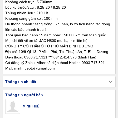
Khoảng cách trục: 5.700mm
Lốp xe trước/sau : 8.25-20 / 8.25-20
Thùng nhiên liệu : 210 Lít
Khoảng sáng gầm xe : 190 mm
Hệ thống phanh : tang trống , khí nén, lò xo tích năng tác động
lên các bầu phanh trục 2
Thời gian bảo hành : 5 năm hoặc 150.000km trên toàn quốc.
Mọi chi tiết về xe tải JAC N800 mui bạt xin liên hệ :
CÔNG TY CỔ PHẦN Ô TÔ PHÚ MẪN BÌNH DƯƠNG
Địa chỉ: 10/9 QL13, P Vĩnh Phú, Tp. Thuận An, T. Bình Dương
Điện thoại: 0903.717.321 *** 0942.414.373 (Minh Huệ)
Có đăng ký Zalo + Viber số điện thoại Hotline 0903.717.321
Mail: minhhueoto@gmail.com
Thông tin chi tiết
Thông tin người bán
MINH HUỆ